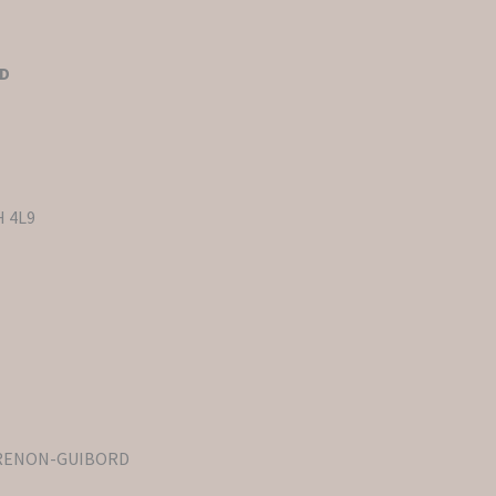
RD
H 4L9
uo GRENON-GUIBORD