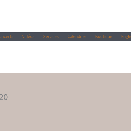
oncerts
Vidéos
Services
Calendrier
Boutique
Engli
020