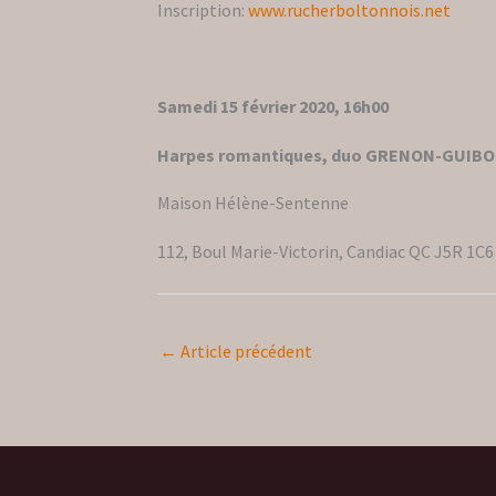
Inscription:
www.rucherboltonnois.net
Samedi 15 février 2020, 16h00
Harpes romantiques, duo GRENON-GUIB
Maison Hélène-Sentenne
112, Boul Marie-Victorin, Candiac QC J5R 1C6
←
Article précédent