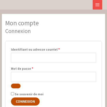
Aller
Obligatoire
Obligatoire
Obligatoire
Obligatoire
au
contenu
Mon compte
Connexion
Identifiant ou adresse courriel
*
Mot de passe
*
Se souvenir de moi
CONNEXION